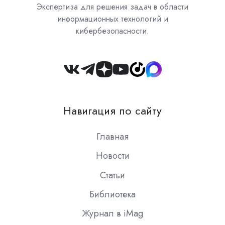
Экспертиза для решения задач в области
информационных технологий и
кибербезопасности.
Join
us
on
Навигация по сайту
Slack
Главная
Новости
Статьи
Библиотека
Журнал в iMag