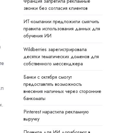
Франция запретила рекламные
звонки без согласия клиентов
ИТ-компании предложили смягчить
правила использования данных для
обучения ИИ
2
а
Wildberries зарегистрировала
десятки тематических доменов для
те
собственного мессенджера
Банки с октября смогут
предоставлять возможность
ил
внесения наличных через сторонние
банкоматы
и.
Pinterest нарастила рекламную
выручку
Правила для ИИ доработают в