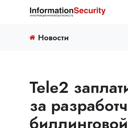
Новости
Tele2 заплат
за разработ
биллинговой