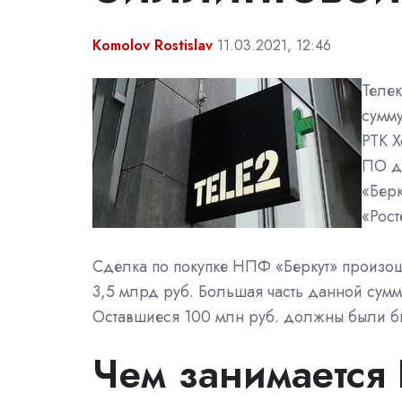
Komolov Rostislav
11.03.2021, 12:46
Теле
сумму
РТК Х
ПО д
«Берк
«Рос
Сделка по покупке НПФ «Беркут» произош
3,5 млрд руб. Большая часть данной сумм
Оставшиеся 100 млн руб. должны были бы
Чем занимается