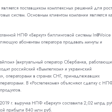
я является поставщиком комплексных решений для рос
овых систем. Основным клиентом компании является к
работанной НПФ «Беркут» биллинговой системы In@Voice
оляющую абонентам оператора продавать минуты и
байлом» (виртуальный оператор Сбербанка, работающ
 входит российский «Вымпелком» и украинский
м», операторами в странах СНГ, принадлежавших
операторами. В «Ростелекоме» объясняют сделку с НП
продуктов.
2019 г. выручка НПФ «Беркут» составила 2,02 млрд ру
той прибыли 840 млн руб.