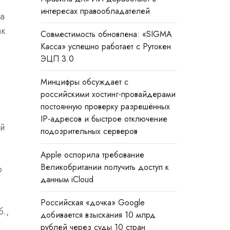
интересах правообладателей
та
ак
Совместимость обновлена: «SIGMA
Касса» успешно работает с Рутокен
ЭЦП 3.0
Минцифры обсуждает с
российскими хостинг-провайдерами
постоянную проверку разрешённых
IP-адресов и быстрое отключение
ий
подозрительных серверов
Apple оспорила требование
Великобритании получить доступ к
Ф
данным iCloud
Российская «дочка» Google
б.,
добивается взыскания 10 млрд
рублей через суды 10 стран