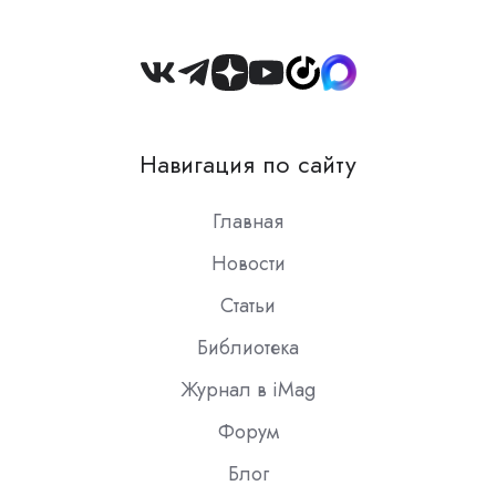
Join
us
on
Навигация по сайту
Slack
Главная
Новости
Статьи
Библиотека
Журнал в iMag
Форум
Блог