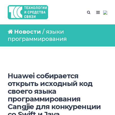
Новости
/ языки
программирования
Huawei собирается
открыть исходный код
своего языка
программирования
Cangjie для конкуренции
со Swift и Java