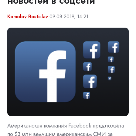
новостей в соцсети
Komolov Rostislav
09.08.2019, 14:21
Американская компания Facebook предложила
по $3 млн ведущим американским СМИ за