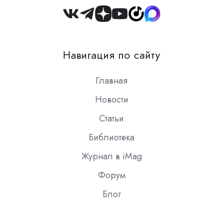
Join
us
on
Навигация по сайту
Slack
Главная
Новости
Статьи
Библиотека
Журнал в iMag
Форум
Блог