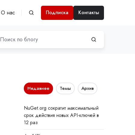
О нас
Подписка
Контакты
Недавнее
Темы
Архив
NuGet.org сократит максимальный
срок действия новых API-ключей в
12 раз