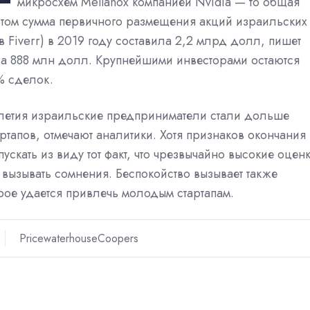
микросхем Mellanox компанией Nvidia — то общая
этом сумма первичного размещения акций израильских
 Fiverr) в 2019 году составила 2,2 млрд долл, пишет
яла 888 млн долл. Крупнейшими инвесторами остаются
% сделок.
илетия израильские предприниматели стали дольше
тапов, отмечают аналитики. Хотя признаков окончания
ускать из виду тот факт, что чрезвычайно высокие оцен
 вызывать сомнения. Беспокойство вызывает также
ое удается привлечь молодым стартапам.
PricewaterhouseCoopers