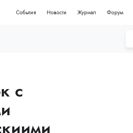
События
Новости
Журнал
Форум
к с
ми
скиими