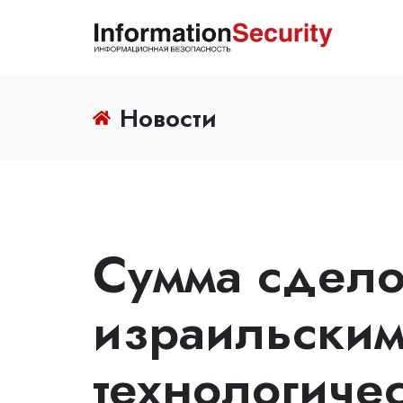
Новости
Сумма сдело
израильски
технологиче