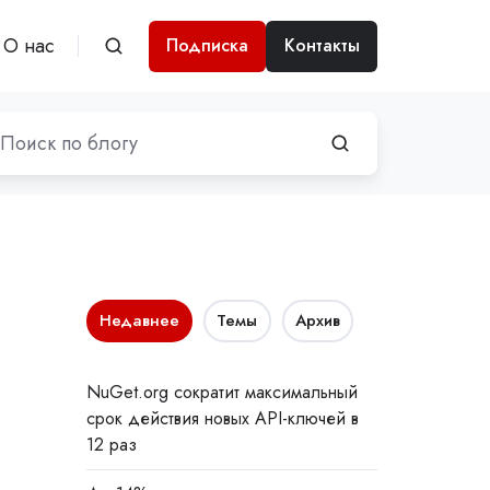
О нас
Подписка
Контакты
Недавнее
Темы
Архив
NuGet.org сократит максимальный
срок действия новых API-ключей в
12 раз