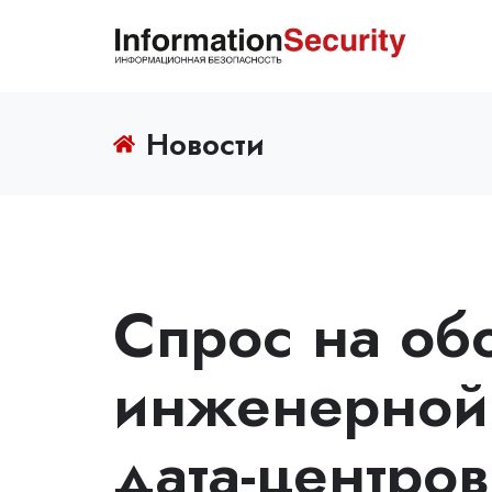
Новости
Спрос на об
инженерной 
дата-центро