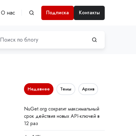
О нас
Подписка
Контакты
Недавнее
Темы
Архив
NuGet.org сократит максимальный
срок действия новых API-ключей в
12 раз