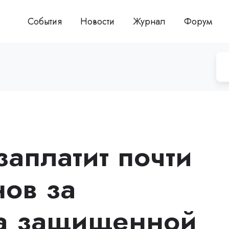
События
Новости
Журнал
Форум
заплатит почти
ов за
ка защищенной