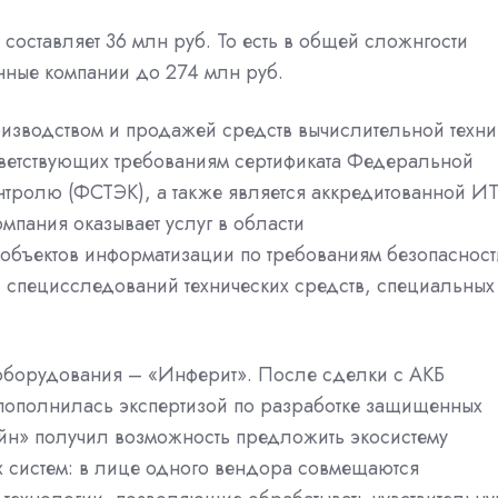
оставляет 36 млн руб. То есть в общей сложнгости
нные компании до 274 млн руб.
оизводством и продажей средств вычислительной техни
ветствующих требованиям сертификата Федеральной
нтролю (ФСТЭК), а также является аккредитованной ИТ
мпания оказывает услуг в области
 объектов
информатизации
по требованиям безопасност
 специсследований технических средств, специальных
 оборудования – «
Инферит
». После сделки с АКБ
пополнилась экспертизой по разработке защищенных
айн» получил возможность предложить экосистему
 систем: в лице одного
вендора
совмещаются