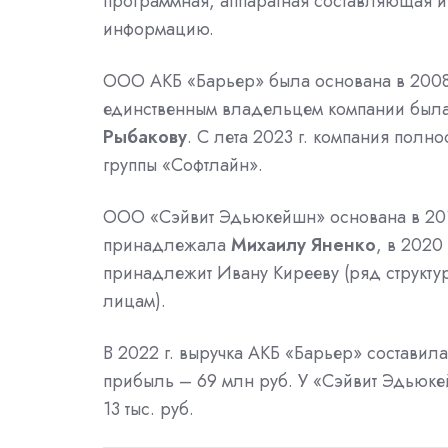
программная, аппаратная составляющая и
информацию.
ООО АКБ «Барьер» была основана в 2008 
единственным владельцем компании был
Рыбакову
. С лета 2023 г. компания пол
группы «Софтлайн».
ООО «Сэйвит Эдьюкейшн» основана в 201
принадлежала
Михаилу Яненко
, в 2020
принадлежит Ивану Кирееву (ряд структ
лицам).
В 2022 г. выручка АКБ «Барьер» составила
прибыль
– 69 млн руб. У «Сэйвит Эдьюке
13 тыс. руб.