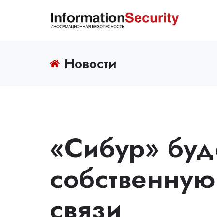
Новости
«Сибур» буде
собственную 
связи