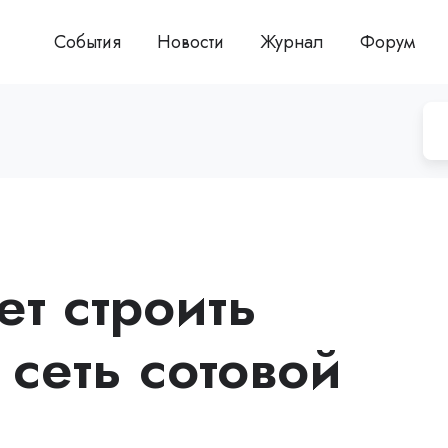
События
Новости
Журнал
Форум
т строить
сеть сотовой