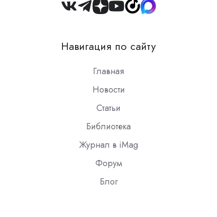
Join
us
on
Навигация по сайту
Slack
Главная
Новости
Статьи
Библиотека
Журнал в iMag
Форум
Блог