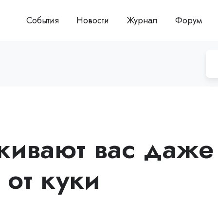
События
Новости
Журнал
Форум
живают вас даже
 от куки