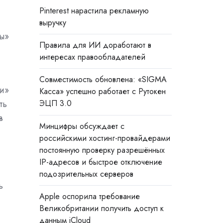
Pinterest нарастила рекламную
выручку
сы»
Правила для ИИ доработают в
интересах правообладателей
Совместимость обновлена: «SIGMA
ми»
Касса» успешно работает с Рутокен
ть
ЭЦП 3.0
в
Минцифры обсуждает с
российскими хостинг-провайдерами
постоянную проверку разрешённых
IP-адресов и быстрое отключение
подозрительных серверов
ь
Apple оспорила требование
Великобритании получить доступ к
данным iCloud