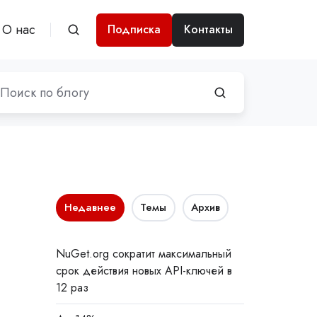
О нас
Подписка
Контакты
Недавнее
Темы
Архив
NuGet.org сократит максимальный
срок действия новых API-ключей в
12 раз