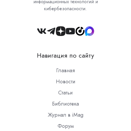
информационных технологий и
кибербезопасности.
Join
us
on
Навигация по сайту
Slack
Главная
Новости
Статьи
Библиотека
Журнал в iMag
Форум