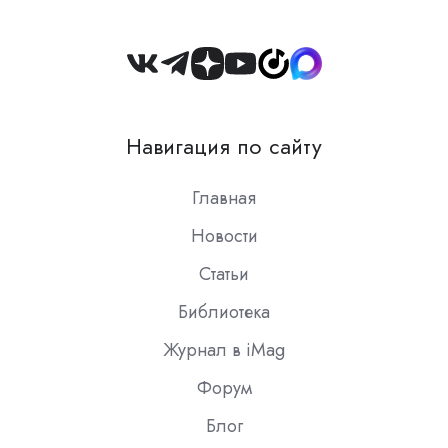
Join
us
on
Навигация по сайту
Slack
Главная
Новости
Статьи
Библиотека
Журнал в iMag
Форум
Блог