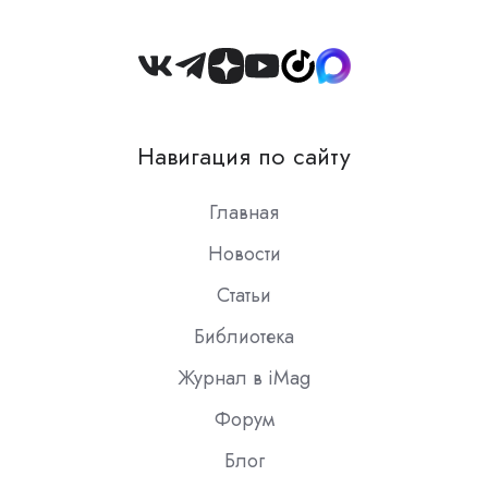
Join
us
on
Навигация по сайту
Slack
Главная
Новости
Статьи
Библиотека
Журнал в iMag
Форум
Блог