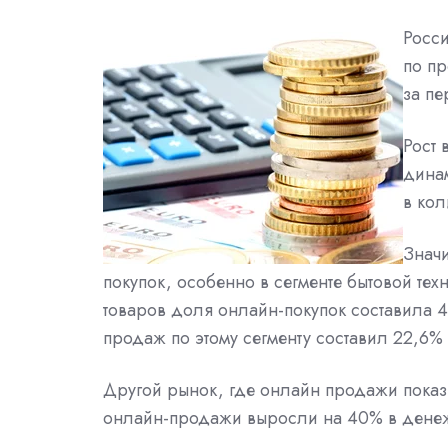
Росс
по пр
за пе
Рост 
динам
в кол
Знач
покупок, особенно в сегменте бытовой тех
товаров доля онлайн-покупок составила 
продаж по этому сегменту составил 22,6
Другой рынок, где онлайн продажи показ
онлайн-продажи выросли на 40% в денеж