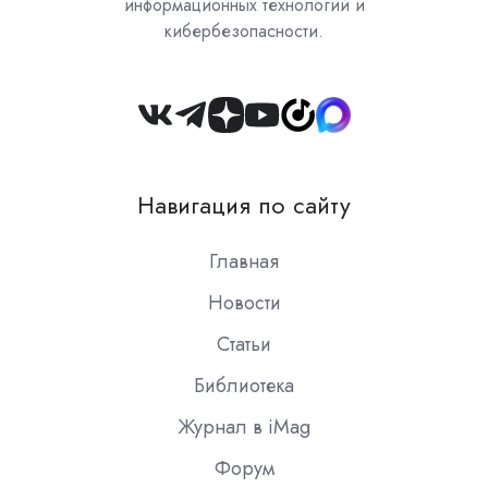
информационных технологий и
кибербезопасности.
Join
us
on
Навигация по сайту
Slack
Главная
Новости
Статьи
Библиотека
Журнал в iMag
Форум