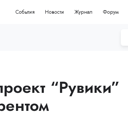
События
Новости
Журнал
Форум
проект “Рувики”
рентом