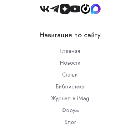
Join
us
on
Навигация по сайту
Slack
Главная
Новости
Статьи
Библиотека
Журнал в iMag
Форум
Блог