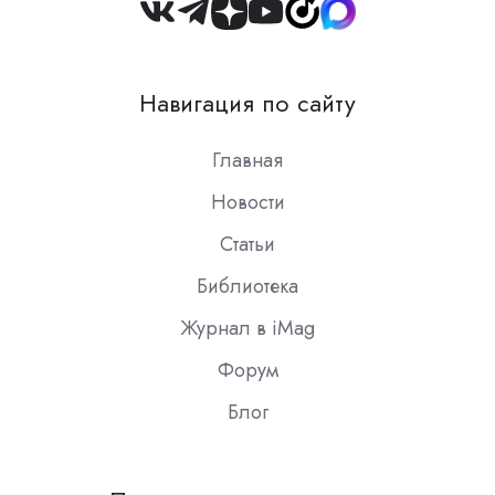
Join
us
on
Навигация по сайту
Slack
Главная
Новости
Статьи
Библиотека
Журнал в iMag
Форум
Блог