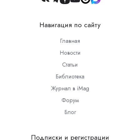
Join
us
on
Навигация по сайту
Slack
Главная
Новости
Статьи
Библиотека
Журнал в iMag
Форум
Блог
Подписки и регистрации