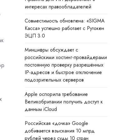
интересах правообладателей
е
Совместимость обновлена: «SIGMA
Касса» успешно работает с Рутокен
ЭЦП 3.0
ак
Минцифры обсуждает с
российскими хостинг-провайдерами
ор
постоянную проверку разрешённых
IP-адресов и быстрое отключение
подозрительных серверов
Apple оспорила требование
х
Великобритании получить доступ к
данным iCloud
Российская «дочка» Google
добивается взыскания 10 млрд
рублей через суды 10 стран