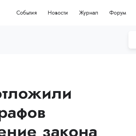
События
Новости
Журнал
Форум
отложили
рафов
ение закона