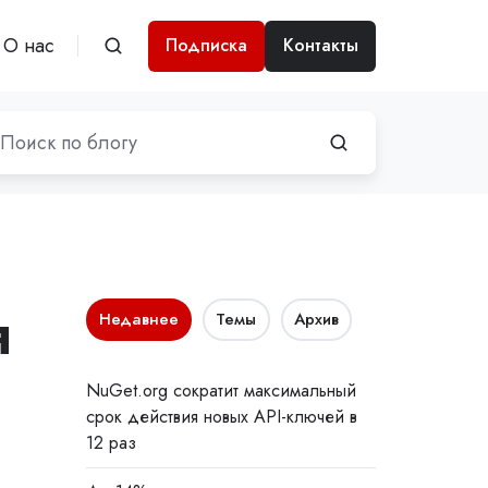
О нас
Подписка
Контакты
я
Недавнее
Темы
Архив
NuGet.org сократит максимальный
срок действия новых API-ключей в
12 раз