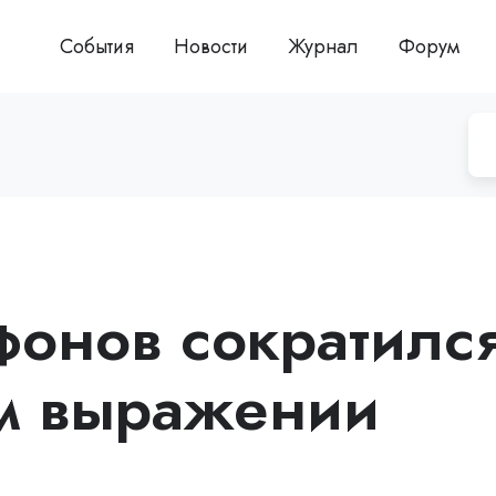
События
Новости
Журнал
Форум
фонов сократилс
м выражении