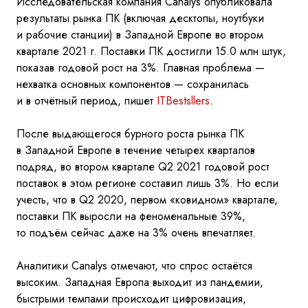
Исследовательская компания
Canalys
опубликовала
результаты рынка
ПК (включая десктопы, ноутбуки
и
рабочие станции) в
Западной Европе во
втором
квартале 2021
г. Поставки ПК
достигли 15.0 млн штук,
показав годовой рост на
3%. Главная проблема
—
нехватка основных компонентов
— сохранилась
и
в
отчётный период, пишет
ITBestsllers
.
После выдающегося бурного роста рынка
ПК
в
Западной Европе в
течение четырех кварталов
подряд, во
втором квартале
Q
2 2021 годовой рост
поставок в
этом регионе составил лишь 3%. Но
если
учесть, что в
Q
2 2020, первом «ковидном» квартале,
поставки
ПК выросли на
феноменальные
39%,
то
подъём сейчас даже на
3% очень впечатляет.
Аналитики
Canalys
отмечают, что спрос остаётся
высоким. Западная Европа выходит из
пандемии,
быстрыми темпами происходит цифровизация,