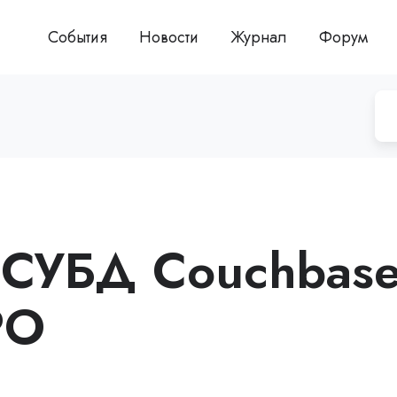
События
Новости
Журнал
Форум
 СУБД Couchbas
PO