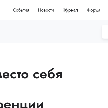
События
Новости
Журнал
Форум
есто себя
ренции