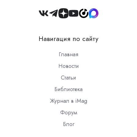
Join
us
on
Навигация по сайту
Slack
Главная
Новости
Статьи
Библиотека
Журнал в iMag
Форум
Блог