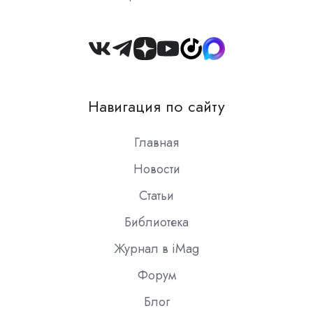
Join
us
on
Навигация по сайту
Slack
Главная
Новости
Статьи
Библиотека
Журнал в iMag
Форум
Блог