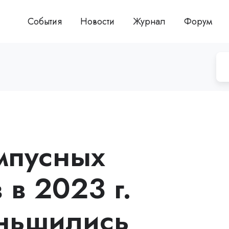
События
Новости
Журнал
Форум
мпусных
 в 2023 г.
еньшились