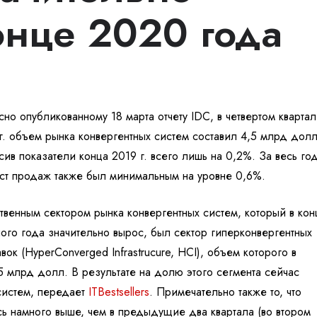
онце 2020 года
сно опубликованному 18 марта отчету IDC, в четвертом кварта
г. объем рынка конвергентных систем составил 4,5 млрд долл
сив показатели конца 2019 г. всего лишь на 0,2%. За весь го
ст продаж также был минимальным на уровне 0,6%.
твенным сектором рынка конвергентных систем, который в кон
ого года значительно вырос, был сектор гиперконвергентных
вок (HyperConverged Infrastrucure, HCI), объем которого в
5 млрд долл. В результате на долю этого сегмента сейчас
систем, передает
ITBestsellers
. Примечательно также то, что
сь намного выше, чем в предыдущие два квартала (во втором