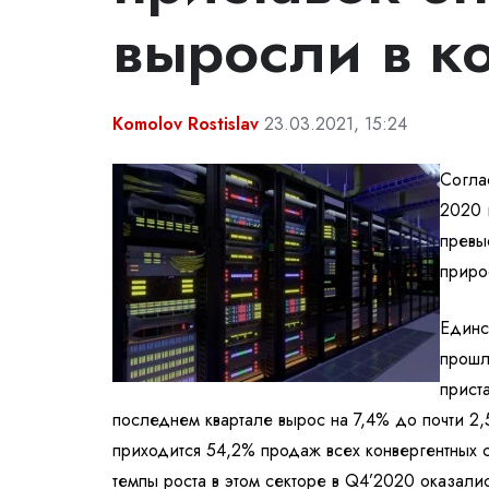
выросли в к
Komolov Rostislav
23.03.2021, 15:24
Согла
2020 
превы
приро
Единс
прошл
приста
последнем квартале вырос на 7,4% до почти 2,
приходится 54,2% продаж всех конвергентных 
темпы роста в этом секторе в Q4’2020 оказали