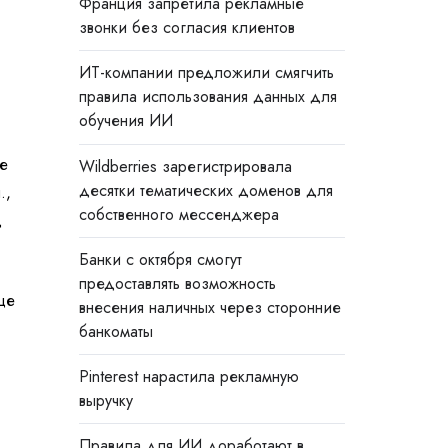
Франция запретила рекламные
звонки без согласия клиентов
ИТ-компании предложили смягчить
правила использования данных для
обучения ИИ
ле
Wildberries зарегистрировала
десятки тематических доменов для
.,
собственного мессенджера
д
Банки с октября смогут
предоставлять возможность
це
внесения наличных через сторонние
банкоматы
Pinterest нарастила рекламную
выручку
Правила для ИИ доработают в