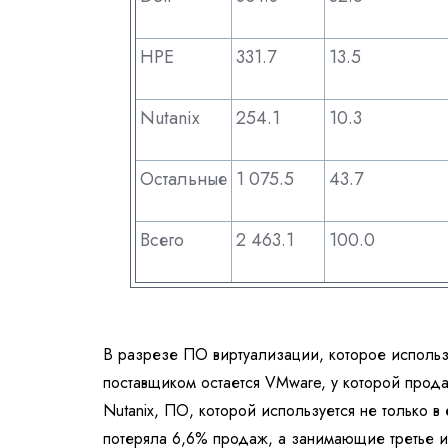
HPE
331.7
13.5
Nutanix
254.1
10.3
Остальные
1 075.5
43.7
Всего
2 463.1
100.0
В
разрезе
ПО виртуализации, которое использ
поставщиком остается
VMware
, у
которой прод
Nutanix
, ПО, которой используется не
только в
потеряла 6,6% продаж, а
занимающие третье и