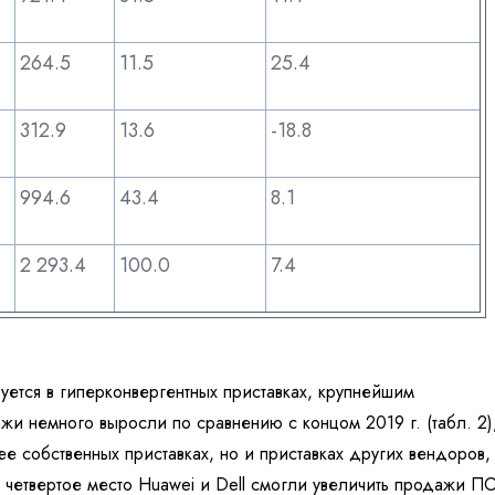
264.5
11.5
25.4
312.9
13.6
-18.8
994.6
43.4
8.1
2 293.4
100.0
7.4
уется в
гиперконвергентных приставках, к
рупнейшим
ажи немного выросли по
сравнению с
концом 2019
г. (табл.
2)
ее
собственных приставках, но
и
приставках других вендоров,
четвертое место
Huawei
и
Dell
смогли увеличить продажи
П