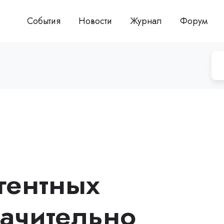
События
Новости
Журнал
Форум
гентных
начительно