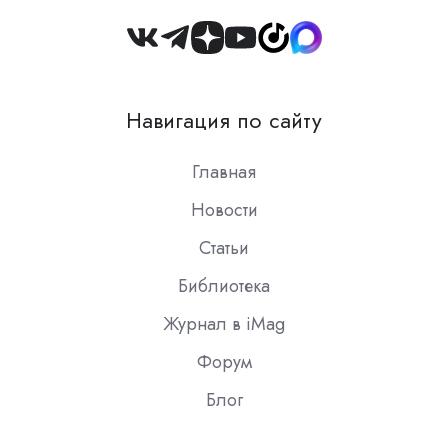
Join
us
on
Навигация по сайту
Slack
Главная
Новости
Статьи
Библиотека
Журнал в iMag
Форум
Блог