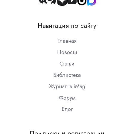
Join
us
on
Навигация по сайту
Slack
Главная
Новости
Статьи
Библиотека
Журнал в iMag
Форум
Блог
Подписки и регистрации