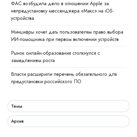
ФАС возбудила дело в отношении Apple за
непредустановку мессенджера «Макс» на iOS-
устройства
Минцифры хочет дать пользователям право выбора
ИИ-помощника при первом включении устройств
Рынок онлайн-образования столкнулся с
замедлением роста
Власти расширили перечень обязательного для
предустановки российского ПО
Темы
Архив