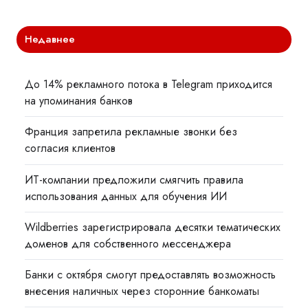
Недавнее
До 14% рекламного потока в Telegram приходится
на упоминания банков
Франция запретила рекламные звонки без
согласия клиентов
ИТ-компании предложили смягчить правила
использования данных для обучения ИИ
Wildberries зарегистрировала десятки тематических
доменов для собственного мессенджера
Банки с октября смогут предоставлять возможность
внесения наличных через сторонние банкоматы