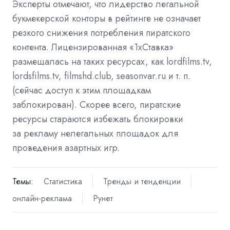
Эксперты отмечают, что лидерство легальной
букмекерской конторы в рейтинге не означает
резкого снижения потребления пиратского
контента. Лицензированная «1хСтавка»
размещалась на таких ресурсах, как lordfilms.tv,
lordsfilms.tv, filmshd.club, seasonvar.ru и т. п.
(сейчас доступ к этим площадкам
заблокирован). Скорее всего, пиратские
ресурсы стараются избежать блокировки
за рекламу нелегальных площадок для
проведения азартных игр.
Темы:
Статистика
Тренды и тенденции
онлайн-реклама
Рунет