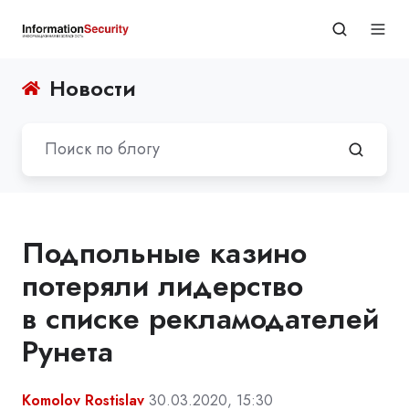
Новости
Подпольные казино
потеряли лидерство
в списке рекламодателей
Рунета
Komolov Rostislav
30.03.2020, 15:30