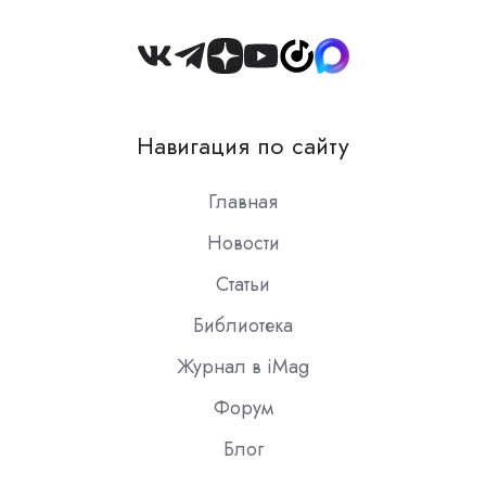
Join
us
on
Навигация по сайту
Slack
Главная
Новости
Статьи
Библиотека
Журнал в iMag
Форум
Блог