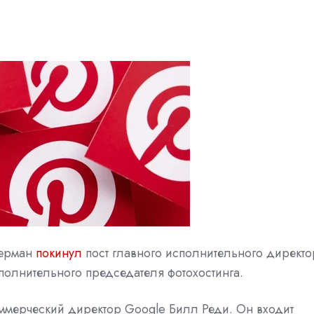
берман
покинул
пост главного исполнительного директо
олнительного председателя фотохостинга.
ммерческий директор Google Билл Реди. Он входит