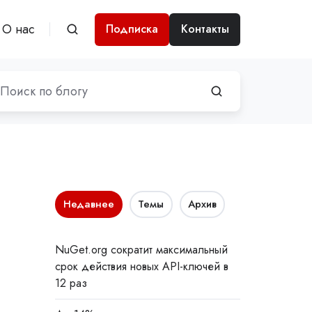
О нас
Подписка
Контакты
Недавнее
Темы
Архив
NuGet.org сократит максимальный
срок действия новых API-ключей в
12 раз