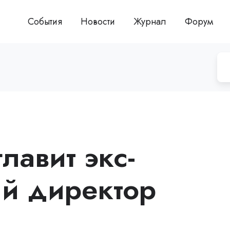
События
Новости
Журнал
Форум
главит экс-
й директор