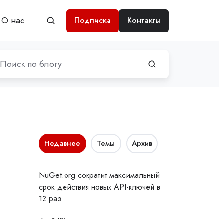
О нас
Подписка
Контакты
Недавнее
Темы
Архив
NuGet.org сократит максимальный
срок действия новых API-ключей в
12 раз