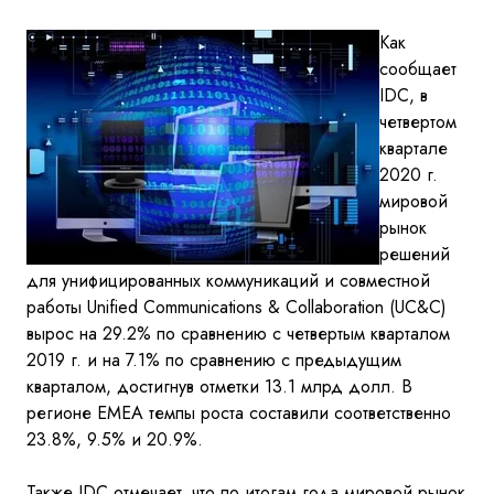
Как
сообщает
IDC, в
четвертом
квартале
2020 г.
мировой
рынок
решений
для унифицированных коммуникаций и совместной
работы Unified Communications & Collaboration (UC&C)
вырос на 29.2% по сравнению с четвертым кварталом
2019 г. и на 7.1% по сравнению с предыдущим
кварталом, достигнув отметки 13.1 млрд долл. В
регионе EMEA темпы роста составили соответственно
23.8%, 9.5% и 20.9%.
Также IDC отмечает, что по итогам года мировой рынок