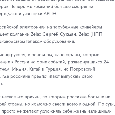
оров. Теперь же компании больше смотрят на
верждают и участники АРПЭ.
 российской электроники на зарубежные конвейеры
дент компании Zelax
Сергей Сухман.
Zelax (НПП
роизводством телеком-оборудования.
ентируются, в основном, на те страны, которые
ение к России на фоне событий, развернувшихся 24
етнам, Индия, Китай и Турция, но Покровский
а, где россияне предпочитают выпускать свою
л.
 несколько причин, по которым россияне больше не
оей страны, но их можно свести всего к одной. По сути
 просто не желают усложнять себе жизнь излишними