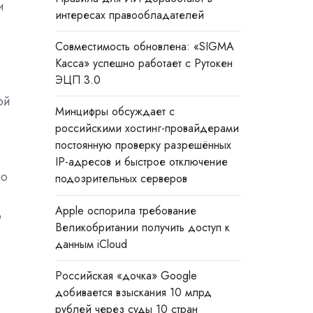
и
интересах правообладателей
Совместимость обновлена: «SIGMA
Касса» успешно работает с Рутокен
ЭЦП 3.0
ой
Минцифры обсуждает с
российскими хостинг-провайдерами
постоянную проверку разрешённых
IP-адресов и быстрое отключение
по
подозрительных серверов
Apple оспорила требование
о
Великобритании получить доступ к
данным iCloud
Российская «дочка» Google
добивается взыскания 10 млрд
рублей через суды 10 стран