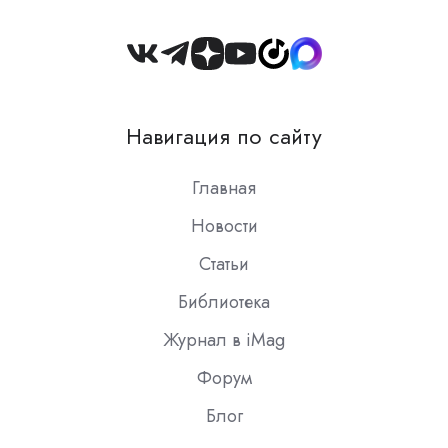
Join
us
on
Навигация по сайту
Slack
Главная
Новости
Статьи
Библиотека
Журнал в iMag
Форум
Блог