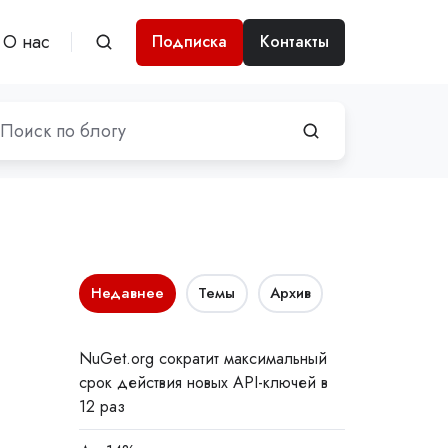
О нас
Подписка
Контакты
Недавнее
Темы
Архив
NuGet.org сократит максимальный
срок действия новых API-ключей в
12 раз