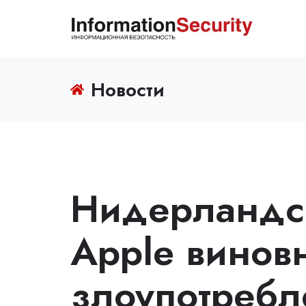
Новости
Нидерландс
Apple винов
злоупотребл