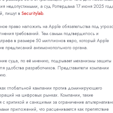
вия недопустимыми, а суд Роттердама 17 июня 2025 год
й, пишут в
Securitylab
.
ное право наложить на Apple обязательства под угроз
олнения требований. Тем самым подтвердилось и
трафа в размере 50 миллионов евро, который Apple
ие предписаний антимонопольного органа.
ение суда, по её мнению, подрывает механизмы защиты
ля удобства разработчиков. Представители компании
ию.
мках глобальной кампании
против доминирующего
ораций на цифровых рынках. Компании, такие
я
с критикой и санкциями за ограничение альтернативн
мами приложений, что расценивается как препятствие