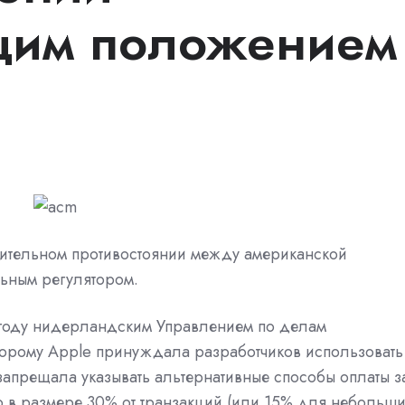
им положением
лительном противостоянии между американской
ьным регулятором.
 году нидерландским Управлением по делам
оторому Apple принуждала разработчиков использовать
запрещала указывать альтернативные способы оплаты з
 в размере 30% от транзакций (или 15% для небольши