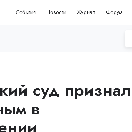
События
Новости
Журнал
Форум
кий суд признал
ным в
ении