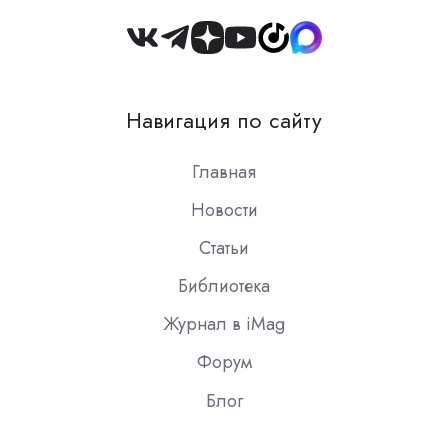
Join
us
on
Навигация по сайту
Slack
Главная
Новости
Статьи
Библиотека
Журнал в iMag
Форум
Блог