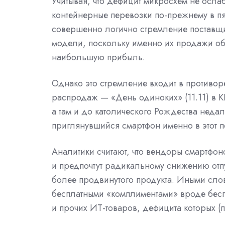
Учитывая, что дефицит микросхем не ослаб
контейнерные перевозки по-прежнему в п
совершенно логично стремление поставщи
модели, поскольку именно их продажи обе
наибольшую прибыль.
Однако это стремление входит в противо
распродаж — «День одиноких» (11.11) в 
а там и до католического Рождества недал
приглянувшийся смартфон именно в этот п
Аналитики считают, что вендоры смартфоно
и предпочтут радикальному снижению отп
более продвинутого продукта. Иными сл
бесплатными «комплиментами» вроде бесп
и прочих ИТ-товаров, дефицита которых (