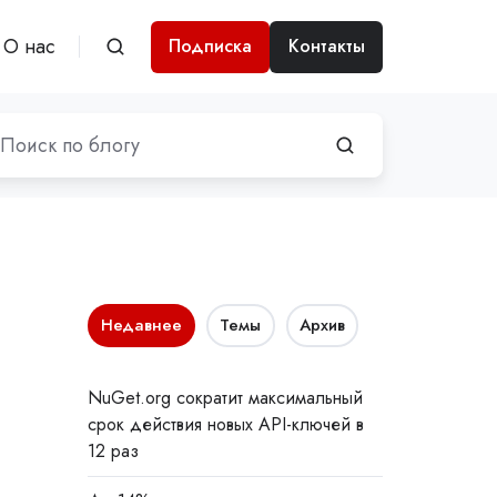
О нас
Подписка
Контакты
Недавнее
Темы
Архив
NuGet.org сократит максимальный
срок действия новых API-ключей в
12 раз