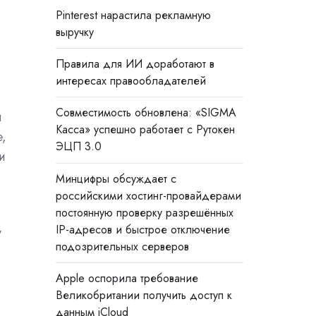
Pinterest нарастила рекламную
выручку
Правила для ИИ доработают в
интересах правообладателей
Совместимость обновлена: «SIGMA
и
Касса» успешно работает с Рутокен
,
ЭЦП 3.0
и
Минцифры обсуждает с
российскими хостинг-провайдерами
постоянную проверку разрешённых
IP-адресов и быстрое отключение
у
подозрительных серверов
Apple оспорила требование
Великобритании получить доступ к
данным iCloud