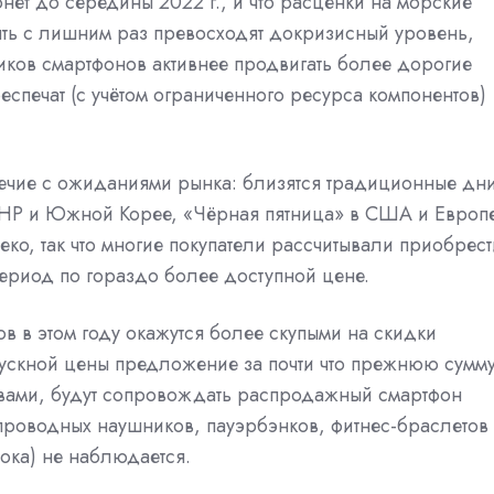
нет до середины 2022 г., и что расценки на морские
ять с лишним раз превосходят докризисный уровень,
ков смартфонов активнее продвигать более дорогие
спечат (с учётом ограниченного ресурса компонентов)
речие с ожиданиями рынка: близятся традиционные дн
КНР и Южной Корее, «Чёрная пятница» в США и Европе
еко, так что многие покупатели рассчитывали приобрест
ериод по гораздо более доступной цене.
в в этом году окажутся более скупыми на скидки
ускной цены предложение за почти что прежнюю сумм
овами, будут сопровождать распродажный смартфон
роводных наушников, пауэрбэнков, фитнес-браслетов
пока) не наблюдается.