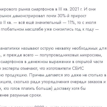
ирового рынка смартфонов в III кв. 2021 г. И они
 рынок демонстрировал почти 30%-й прирост
о II кв. — всё ещё значительный — 11%, то с июля
в глобальном масштабе уже снизились год к году —
аналитики называют острую нехватку необходимых для
в, и прежде всего — полупроводниковых микросхем,
м смартфонов в денежном выражении в открытой части
 эксперты отмечают, что изготовители СБИС
ою продукцию. Причем делается это даже не столько в
фицита, сколько ради упорядочения очереди заказов и
 кто готов платить больше) доставку хотя бы
енее разумные сроки.