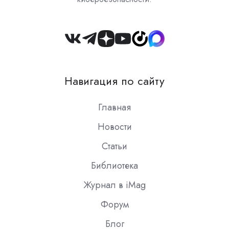
Join
us
on
Навигация по сайту
Slack
Главная
Новости
Статьи
Библиотека
Журнал в iMag
Форум
Блог