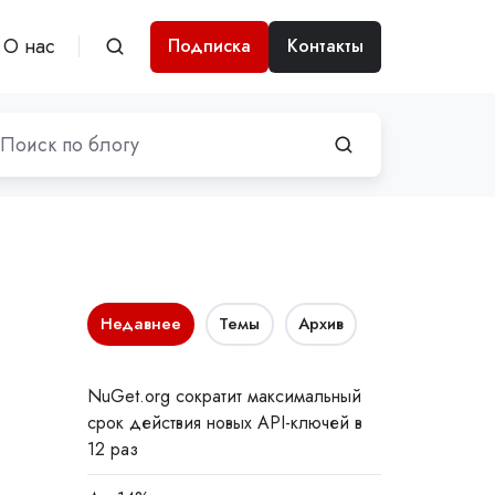
О нас
Подписка
Контакты
Недавнее
Темы
Архив
NuGet.org сократит максимальный
срок действия новых API-ключей в
12 раз