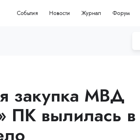
События
Новости
Журнал
Форум
я закупка МВД
» ПК вылилась в
ело