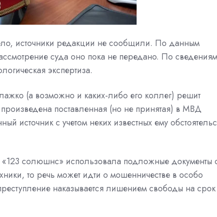
ело, источники редакции не сообщили. По данным
ассмотрение суда оно пока не передано. По сведения
ологическая экспертиза.
Блажко (а возможно и каких-либо его коллег) решит
 произведена поставленная (но не принятая) в МВД
ный источник с учетом неких известных ему обстоятельс
о, «123 солюшнс» использовала подложные документы 
ники, то речь может идти о мошенничестве в особо
е преступление наказывается лишением свободы на срок