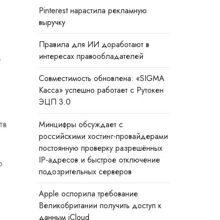
Pinterest нарастила рекламную
выручку
Правила для ИИ доработают в
интересах правообладателей
м
Совместимость обновлена: «SIGMA
Касса» успешно работает с Рутокен
ЭЦП 3.0
тв
Минцифры обсуждает с
российскими хостинг-провайдерами
постоянную проверку разрешённых
IP-адресов и быстрое отключение
о
подозрительных серверов
Apple оспорила требование
Великобритании получить доступ к
данным iCloud