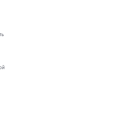
ть
ой