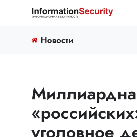
Новости
Миллиардна
«российских
уголовное д