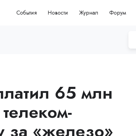
События
Новости
Журнал
Форум
платил 65 млн
 телеком-
у за «железо»