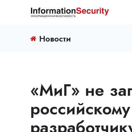
Новости
«МиГ» не за
российскому
разработчик