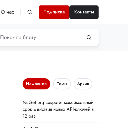
О нас
Подписка
Контакты
Недавнее
Темы
Архив
NuGet.org сократит максимальный
срок действия новых API-ключей в
12 раз