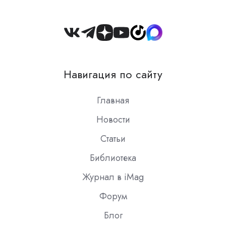
Join
us
on
Навигация по сайту
Slack
Главная
Новости
Статьи
Библиотека
Журнал в iMag
Форум
Блог