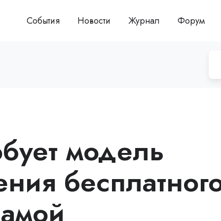
События
Новости
Журнал
Форум
обует модель
ения бесплатног
ламой