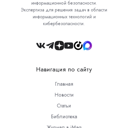
информационной безопасности.
Экспертиза для решения задач в области
информационных технологий и
кибербезопасности.
Join
us
on
Навигация по сайту
Slack
Главная
Новости
Статьи
Библиотека
Журнал в iMag